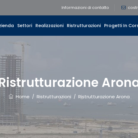
Informazioni di contatto
cost
zienda
Settori
Realizzazioni
Ristrutturazioni
Progetti In Cor
Ristrutturazione Aron
Home
/
Ristrutturazioni
/
Ristrutturazione Arona