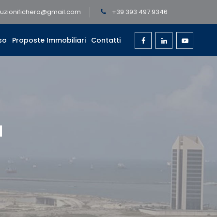
ruzionifichera@gmail.com
+39 393 497 9346
so
Proposte Immobiliari
Contatti
a